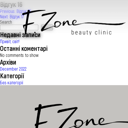
Відгук 16
Post
Previous:
Відгук 15
Next:
Відгук 17
navigation
Search
Search
Недавні записи
Привіт, світ!
IН’ЄКЦІЙНА КОСМЕТОЛОГІЯ
Останні коментарі
No comments to show.
Архіви
КОСМЕТОЛОГІЯ
December 2022
Категорії
Без категорії