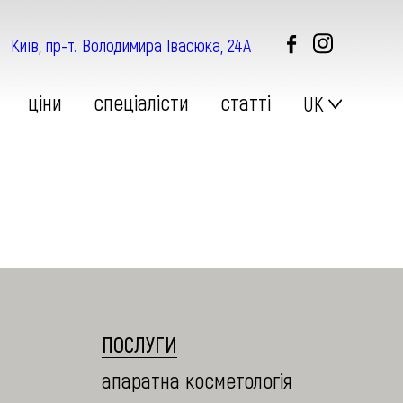
Київ, пр-т. Володимира Івасюка, 24А
цiни
спецiалiсти
статтi
UK
ДЕРМАТОЛОГІЯ
ПОСЛУГИ
апаратна косметологія