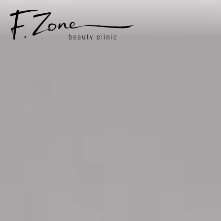
ПРО НАС
ПОСЛУГИ
ЦIНИ
СПЕЦIАЛIСТИ
СТАТТI