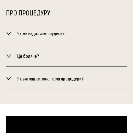
ПРО ПРОЦЕДУРУ
Як ми видаляємо судини?
Це боляче?
Як виглядає зона після продедури?