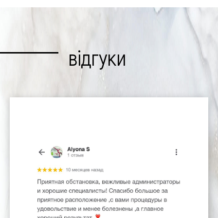
відгуки
залишити відгуки
Онлайн запис
Залиште свої контакти і ми з В
зв'яжемось для запису на консуль