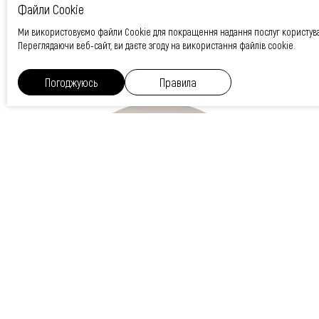
хто проводить
Файли Cookie
процедуру
Ми використовуємо файли Cookie для покращення надання послуг користув
Переглядаючи веб-сайт, ви даєте згоду на використання файлів cookie.
Погоджуюсь
Правила