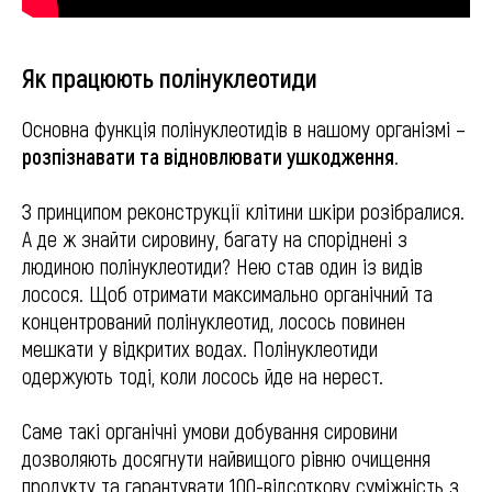
Як працюють полінуклеотиди
Основна функція полінуклеотидів в нашому організмі –
розпізнавати та відновлювати ушкодження
.
З принципом реконструкції клітини шкіри розібралися.
А де ж знайти сировину, багату на споріднені з
людиною полінуклеотиди? Нею став один із видів
лосося. Щоб отримати максимально органічний та
концентрований полінуклеотид, лосось повинен
мешкати у відкритих водах. Полінуклеотиди
одержують тоді, коли лосось йде на нерест.
Саме такі органічні умови добування сировини
дозволяють досягнути найвищого рівню очищення
продукту та гарантувати 100-відсоткову суміжність з