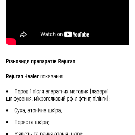
Різновиди
препаратів
Rejuran
Rejuran Healer
показання:
Перед і після апаратних методик (лазерні
шліфування, мікроголковий рф-ліфтинг, пілінги);
Суха, атонічна шкіра;
Пориста шкіра;
В’ялість та рання атонія шкіри;