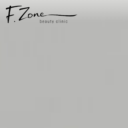
ПРО НАС
ПОСЛУГИ
ЦIНИ
СПЕЦIАЛIСТИ
СТАТТI