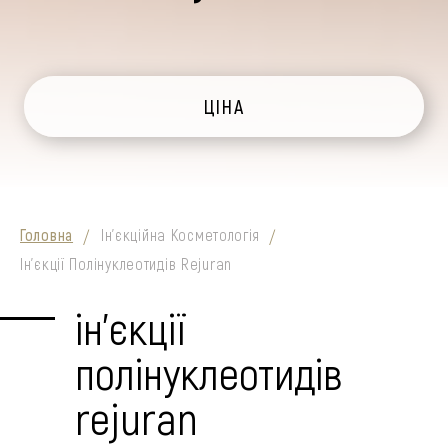
ЦІНА
Головна
Ін'єкційна Косметологія
/
/
Ін’єкції Полінуклеотидів Rejuran
ін’єкції
полінуклеотидів
rejuran