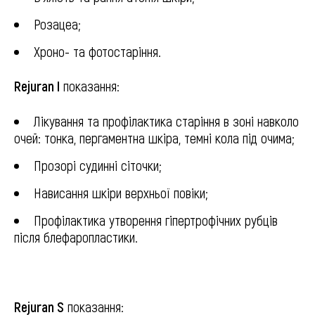
Розацеа;
Хроно- та фотостаріння.
залишити відгук
Rejuran I
показання:
Онлайн запис
Лікування та профілактика старіння в зоні навколо
Залиште свої контакти і ми з 
зв'яжемось для запису на консул
очей: тонка, пергаментна шкіра, темні кола під очима;
Прозорі судинні сіточки;
Нависання шкіри верхньої повіки;
Профілактика утворення гіпертрофічних рубців
після блефаропластики.
Натискаючи кнопку "Надіслати", я даю згоду
Rejuran S
показання:
обробку персональних даних.