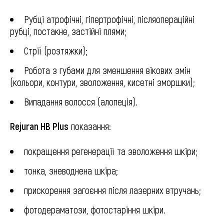
Натискаючи кнопку "Надіслати", я даю згоду на обробку персональних
Рубці атрофічні, гіпертрофічні, післяопераційні
рубці, постакне, застійні плями;
Стрії (розтяжки);
Робота з губами для зменшення вікових змін
(кольори, контури, зволоження, кисетні зморшки);
Випадання волосся (алопеція).
Rejuran HB Plus
показання:
покращення регенерації та зволоження шкіри;
тонка, зневоднена шкіра;
прискорення загоєння після лазерних втручань;
фотодераматози, фотостаріння шкіри.