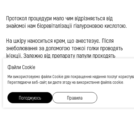
Протокол процедури мало чим відрізняється від
знайомої нам біоревіталізації гіалуроновою кислотою.
На шкіру наноситься крем, що анестезує. Після
знеболювання за допомогою тонкої голки проводять
ін’єкції. Залежно від препарату папули проходять
протягом 1-3 днів.
Файли Cookie
Ми використовуємо файли Cookie для покращення надання послуг користув
Курс процедур 1 раз на 7-14 днів 3-5 сеансів, при
Переглядаючи веб-сайт, ви даєте згоду на використання файлів cookie.
необхідності можна проводити підтримуючу процедуру
1 раз на 3 міс.
Погоджуюсь
Правила
ЦIНИ