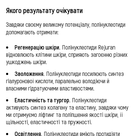
Якого результату очікувати
Завдяки своєму великому потенціалу, полінуклеотиди
допомагають отримати:
Регенерацію шкіри.
Полінуклеотиди Rejuran
відновлюють клітини шкіри, сприяють загоєнню різних
ушкоджень шкіри.
Зволоження.
Полінуклеотиди посилюють синтез
гіалуронової кислоти, паралельно володіючи й
власними гідратуючими властивостями.
Еластичність та тургор.
Полінуклеотиди
активують синтез колагену та еластину, завдяки чому
ми отримуємо ліфтинг та поліпшення якості шкіри, її
щільності, еластичності та пружності.
Освітлення.
Полінуклеотиди вміють протидіяти