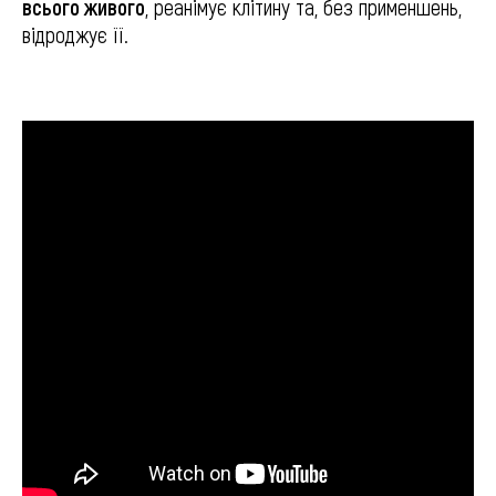
всього живого
, реанімує клітину та, без применшень,
відроджує її.