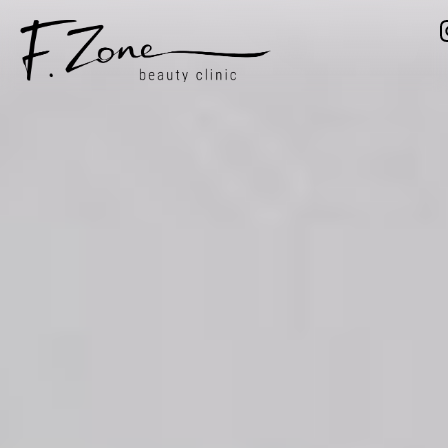
ПРО НАС
ПОСЛУГИ
ЦIНИ
СПЕЦIАЛIСТИ
СТАТТI