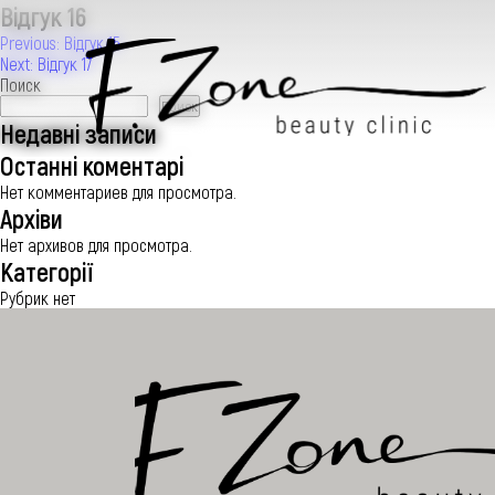
Відгук 16
Навигация
Previous:
Відгук 15
Next:
Відгук 17
по
Поиск
записям
Поиск
Недавні записи
Останні коментарі
ИНЪЕКЦИОННАЯ КОСМЕТОЛОГИЯ
Нет комментариев для просмотра.
Архіви
Нет архивов для просмотра.
КОСМЕТОЛОГИЯ
Категорії
Рубрик нет