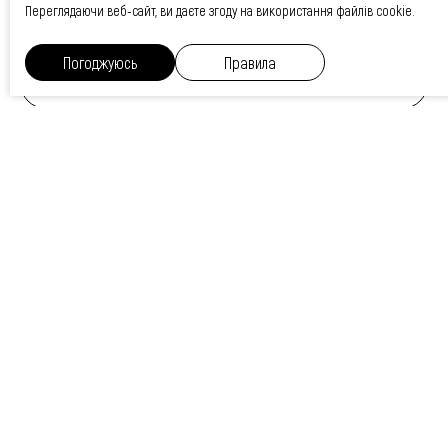
Переглядаючи веб-сайт, ви даєте згоду на використання файлів cookie.
Погоджуюсь
Правила
диплом
сертифікат
популярні
залишити відгуки
послуги
Онлайн запис
Залиште свої контакти і ми з Вами
зв'яжемось для запису на консультацію.