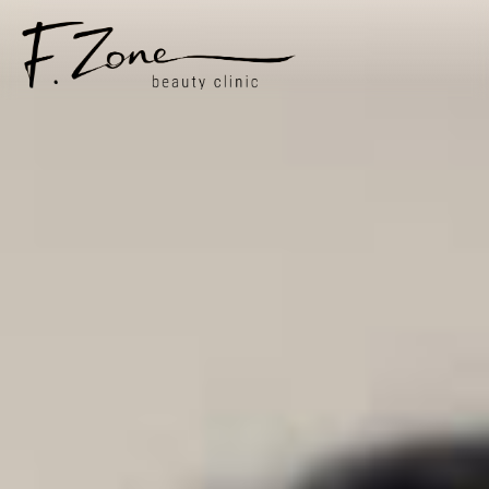
ПРО НАС
ПОСЛУГИ
ЦIНИ
СПЕЦIАЛIСТИ
СТАТТI