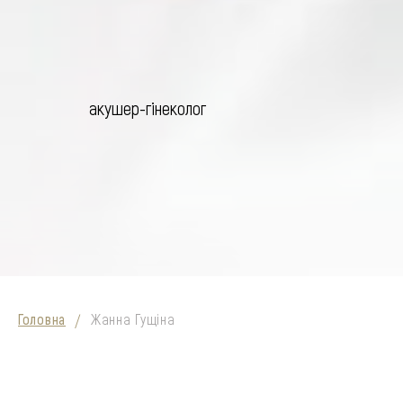
акушер-гінеколог
Головна
Жанна Гущіна
/