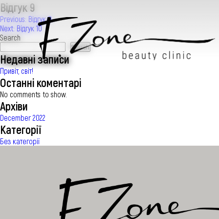
Відгук 9
Post
Previous:
Відгук 8
Next:
Відгук 10
navigation
Search
Search
Недавні записи
Привіт, світ!
IН’ЄКЦІЙНА КОСМЕТОЛОГІЯ
Останні коментарі
No comments to show.
Архіви
КОСМЕТОЛОГІЯ
December 2022
Категорії
Без категорії