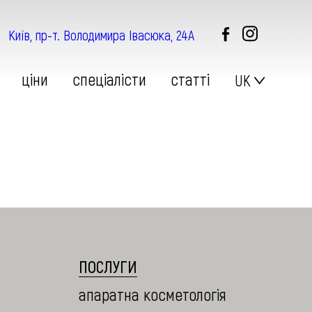
Київ, пр-т. Володимира Івасюка, 24А
цiни
спецiалiсти
статтi
UK
ДЕРМАТОЛОГІЯ
ПОСЛУГИ
апаратна косметологія