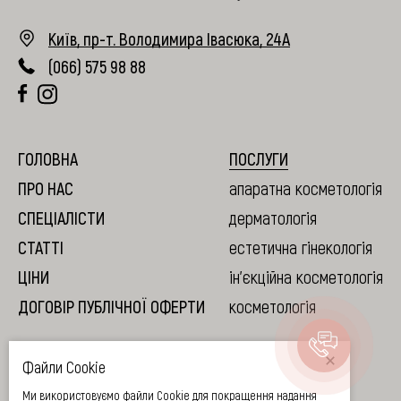
Київ, пр-т. Володимира Івасюка, 24А
UK
(066) 575 98 88
ГОЛОВНА
ПОСЛУГИ
ПРО НАС
апаратна косметологія
СПЕЦIАЛIСТИ
дерматологія
СТАТТI
естетична гінекологія
ЦIНИ
ін'єкційна косметологія
ДОГОВІР ПУБЛІЧНОЇ ОФЕРТИ
косметологія
Файли Cookie
Ліцензію видано Указом МОЗ України від 07.08.2020 р. #1822
Ми використовуємо файли Cookie для покращення надання