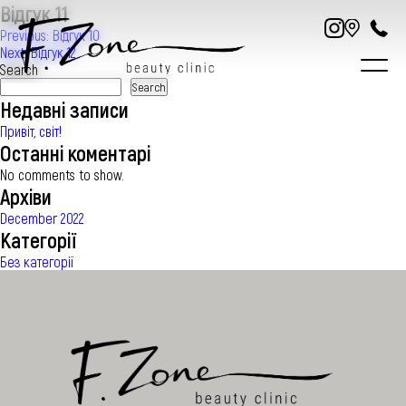
Відгук 11
Post
Previous:
Відгук 10
Next:
Відгук 12
navigation
Search
Search
Недавні записи
Привіт, світ!
Останні коментарі
No comments to show.
ПРО НАС
Архіви
December 2022
ПОСЛУГИ
Категорії
Без категорії
ЦIНИ
СПЕЦIАЛIСТИ
СТАТТI