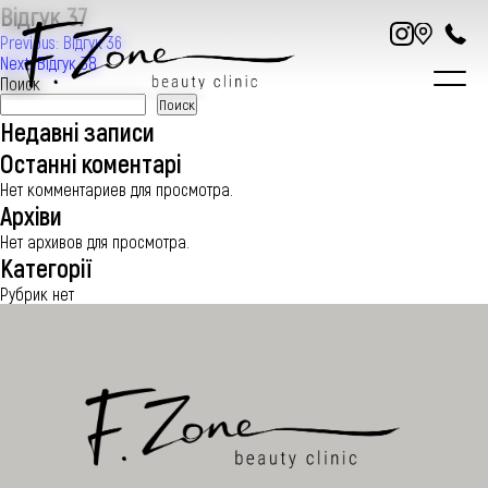
Відгук 37
Навигация
Previous:
Відгук 36
Next:
Відгук 38
по
Поиск
записям
Поиск
Недавні записи
Останні коментарі
Нет комментариев для просмотра.
Архіви
ПРО НАС
Нет архивов для просмотра.
Категорії
УСЛУГИ
Рубрик нет
ЦЕНЫ
СПЕЦИАЛИСТЫ
СТАТЬИ