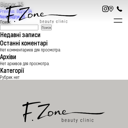
Відгук 35
Навигация
Previous:
Відгук 34
Next:
Відгук 36
по
Поиск
записям
Поиск
Недавні записи
Останні коментарі
Нет комментариев для просмотра.
Архіви
ПРО НАС
Нет архивов для просмотра.
Категорії
УСЛУГИ
Рубрик нет
ЦЕНЫ
СПЕЦИАЛИСТЫ
СТАТЬИ